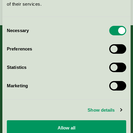
of their services.
Fortsätt
Consent
Necessary
Selection
Preferences
Kriterier, ansökan & avgifter
Statistics
Aktuella Remisser
Marketing
Nordic Ecolabelling Portal
Portal för massa, papper & tryckerier
Show details
Svanens husproduktportal-HPP
Allow all