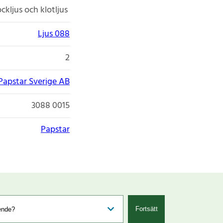
ockljus och klotljus
Ljus 088
2
Papstar Sverige AB
3088 0015
Papstar
Fortsätt