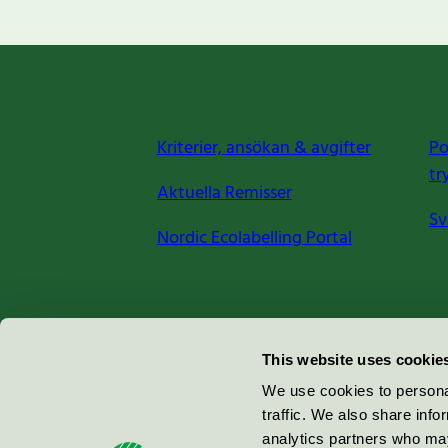
Kriterier, ansökan & avgifter
Po
tr
Aktuella Remisser
Sv
Nordic Ecolabelling Portal
Miljömärkning Sverige AB
This website uses cookie
Box
38114
We use cookies to personal
traffic. We also share info
100 64
Stockholm
analytics partners who may