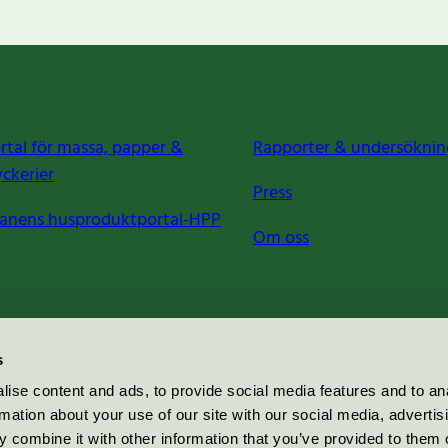
rtal för massa, papper &
Rapporter & undersöknin
yckerier
Press
anens husproduktportal-HPP
Om oss
s
ise content and ads, to provide social media features and to an
rmation about your use of our site with our social media, advertis
 combine it with other information that you’ve provided to them o