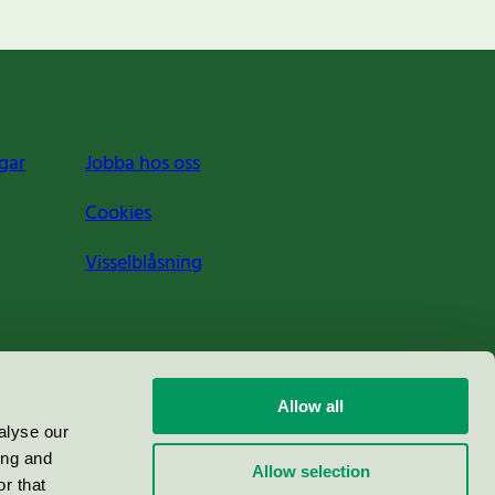
gar
Jobba hos oss
Cookies
Visselblåsning
Allow all
alyse our
ing and
Allow selection
r that