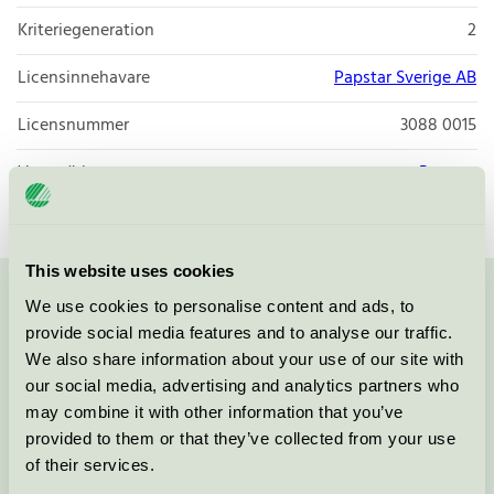
Kriteriegeneration
2
Licensinnehavare
Papstar Sverige AB
Licensnummer
3088 0015
Varumärke
Papstar
This website uses cookies
We use cookies to personalise content and ads, to
Kontakta oss på
08-55 55 24 00
eller via formuläret:
provide social media features and to analyse our traffic.
We also share information about your use of our site with
our social media, advertising and analytics partners who
may combine it with other information that you’ve
Fortsätt
provided to them or that they’ve collected from your use
of their services.