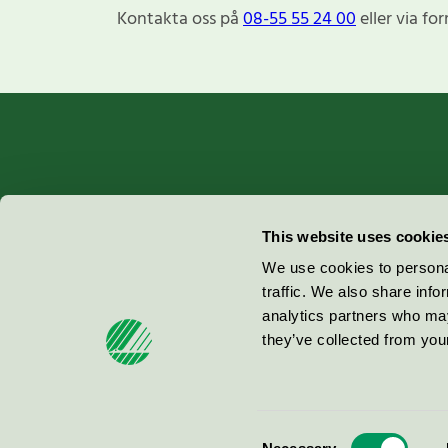
Kontakta oss på
08-55 55 24 00
eller via fo
Miljömärkning Sverige AB
This website uses cookie
Box
38114
We use cookies to personal
traffic. We also share info
100 64
Stockholm
analytics partners who may
they’ve collected from your
© 2026
Consent