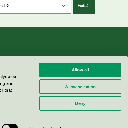
Fortsätt
Allow all
alyse our
ing and
Allow selection
r that
Deny