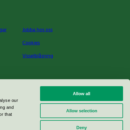
gar
Jobba hos oss
Cookies
Visselblåsning
Allow all
alyse our
ing and
Allow selection
r that
Deny