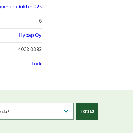
gienprodukter 023
6
Hypap Oy
4023 0083
Tork
Fortsätt