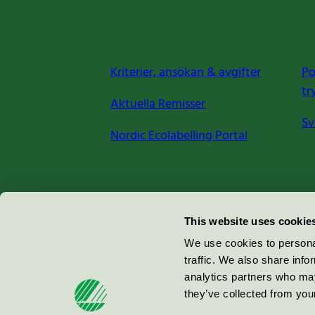
Kriterier, ansökan & avgifter
Po
tr
Aktuella Remisser
Sv
Nordic Ecolabelling Portal
Miljömärkning Sverige AB
This website uses cookie
Box
38114
We use cookies to personal
traffic. We also share info
100 64
Stockholm
analytics partners who may
they’ve collected from your