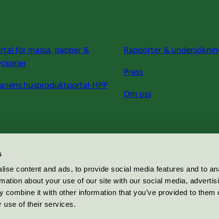
rtal för massa, papper &
Rapporter & undersöknin
yckerier
Press
anens husproduktportal-HPP
Om oss
s
ise content and ads, to provide social media features and to an
rmation about your use of our site with our social media, advertis
 combine it with other information that you’ve provided to them o
 use of their services.