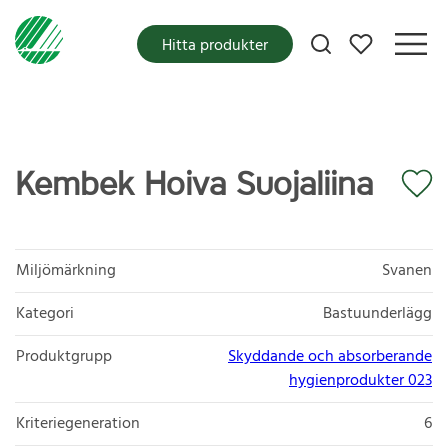
Mina favoriter
Hitta produkter
Kembek Hoiva Suojaliina
Miljömärkning
Svanen
Kategori
Bastuunderlägg
Produktgrupp
Skyddande och absorberande
hygienprodukter 023
Kriteriegeneration
6