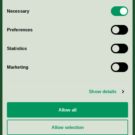
Consent
Necessary
Selection
Kriterier, ansökan & avgifter
Preferences
Aktuella Remisser
Nordic Ecolabelling Portal
Statistics
Portal för massa, papper & tryckerier
Marketing
Svanens husproduktportal-HPP
Show details
Rapporter & undersökningar
Allow all
Press
Allow selection
Om oss