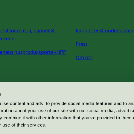
rtal för massa, papper &
Rapporter & undersöknin
yckerier
Press
anens husproduktportal-HPP
Om oss
s
ise content and ads, to provide social media features and to an
rmation about your use of our site with our social media, advertis
 combine it with other information that you’ve provided to them o
 use of their services.