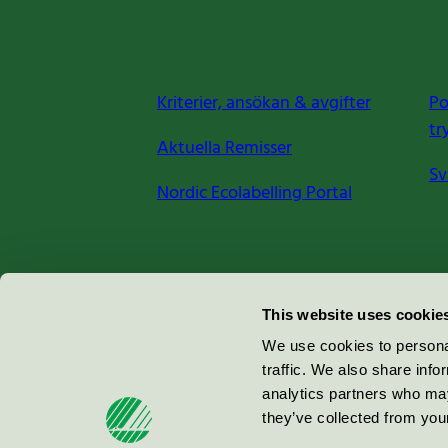
Kriterier, ansökan & avgifter
Po
tr
Aktuella Remisser
Sv
Nordic Ecolabelling Portal
Miljömärkning Sverige AB
This website uses cookie
Box
38114
We use cookies to personal
traffic. We also share info
100 64
Stockholm
analytics partners who may
they’ve collected from your