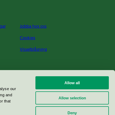
gar
Jobba hos oss
Cookies
Visselblåsning
Allow all
alyse our
ing and
Allow selection
r that
Deny