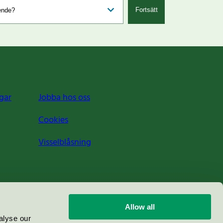
Fortsätt
gar
Jobba hos oss
Cookies
Visselblåsning
Allow all
alyse our