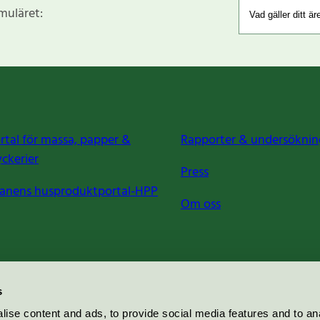
rmuläret:
rtal för massa, papper &
Rapporter & undersöknin
yckerier
Press
anens husproduktportal-HPP
Om oss
s
ise content and ads, to provide social media features and to an