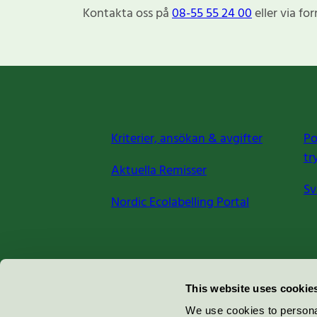
Kontakta oss på
08-55 55 24 00
eller via fo
Kriterier, ansökan & avgifter
Po
tr
Aktuella Remisser
Sv
Nordic Ecolabelling Portal
Miljömärkning Sverige AB
This website uses cookie
Box
38114
We use cookies to personal