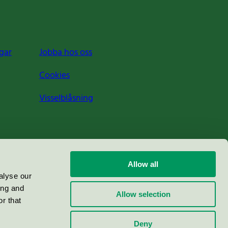
gar
Jobba hos oss
Cookies
Visselblåsning
Allow all
alyse our
ing and
Allow selection
r that
Deny