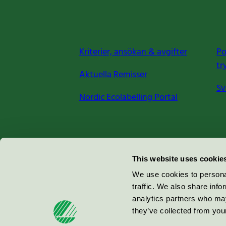
Kriterier, ansökan & avgifter
Po
tr
Aktuella Remisser
Sv
Nordic Ecolabelling Portal
Miljömärkning Sverige AB
This website uses cookie
Box
38114
We use cookies to personal
traffic. We also share info
100 64
Stockholm
analytics partners who may
they’ve collected from your