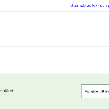
Utemöbler, lek- och 
rmuläret: