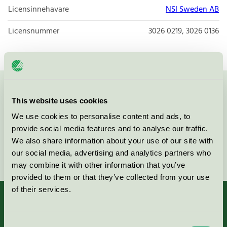
Licensinnehavare
NSI Sweden AB
Licensnummer
3026 0219, 3026 0136
Kontakta oss på
08-55 55 24 00
eller via formuläret:
This website uses cookies
We use cookies to personalise content and ads, to
provide social media features and to analyse our traffic.
We also share information about your use of our site with
Fortsätt
our social media, advertising and analytics partners who
may combine it with other information that you’ve
provided to them or that they’ve collected from your use
of their services.
Consent