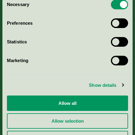
Kriterier, ansökan & avgifter
Necessary
Selection
Aktuella Remisser
Preferences
Nordic Ecolabelling Portal
Statistics
Portal för massa, papper & tryckerier
Marketing
Svanens husproduktportal-HPP
Show details
Rapporter & undersökningar
Press
Allow all
Om oss
Allow selection