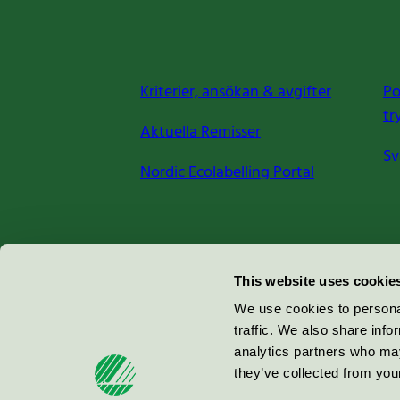
Kriterier, ansökan & avgifter
Po
tr
Aktuella Remisser
Sv
Nordic Ecolabelling Portal
Miljömärkning Sverige AB
This website uses cookie
Box
38114
We use cookies to personal
traffic. We also share info
100 64
Stockholm
analytics partners who may
they’ve collected from your