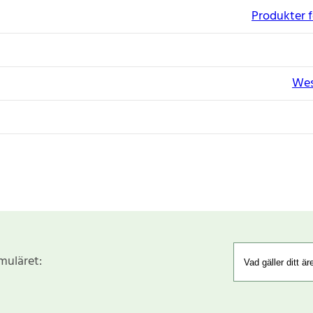
Produkter f
Wes
rmuläret: