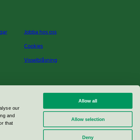
gar
Jobba hos oss
Cookies
Visselblåsning
Allow all
alyse our
ing and
Allow selection
r that
Deny