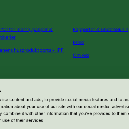
rtal för massa, papper &
Rapporter & undersöknin
yckerier
Press
anens husproduktportal-HPP
Om oss
s
ise content and ads, to provide social media features and to an
rmation about your use of our site with our social media, advertis
 combine it with other information that you’ve provided to them o
 use of their services.