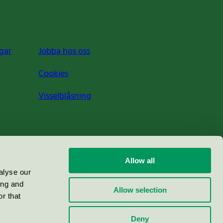
gar
Jobba hos oss
Cookies
Visselblåsning
Allow all
alyse our
ing and
Allow selection
r that
Deny