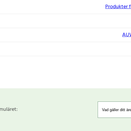
Produkter f
AU
rmuläret: