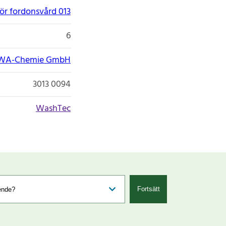
ör fordonsvård 013
6
WA-Chemie GmbH
3013 0094
WashTec
Fortsätt