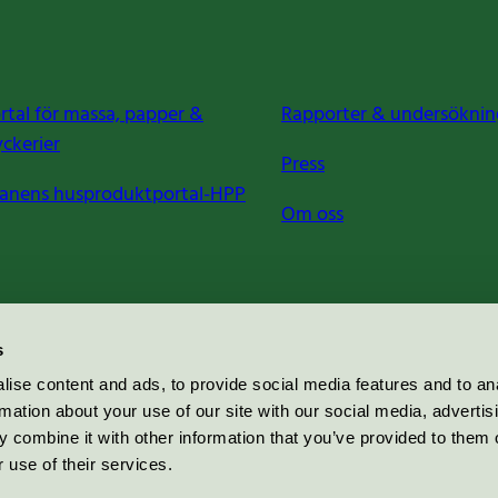
rtal för massa, papper &
Rapporter & undersöknin
yckerier
Press
anens husproduktportal-HPP
Om oss
s
ise content and ads, to provide social media features and to an
rmation about your use of our site with our social media, advertis
 combine it with other information that you’ve provided to them o
 use of their services.