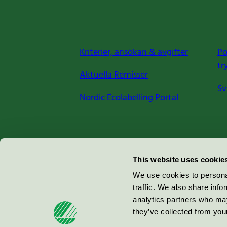
Kriterier, ansökan & avgifter
Po
tr
Aktuella Remisser
Sv
Nordic Ecolabelling Portal
Miljömärkning Sverige AB
This website uses cookie
Box
38114
We use cookies to personal
traffic. We also share info
100 64
Stockholm
analytics partners who may
they’ve collected from your