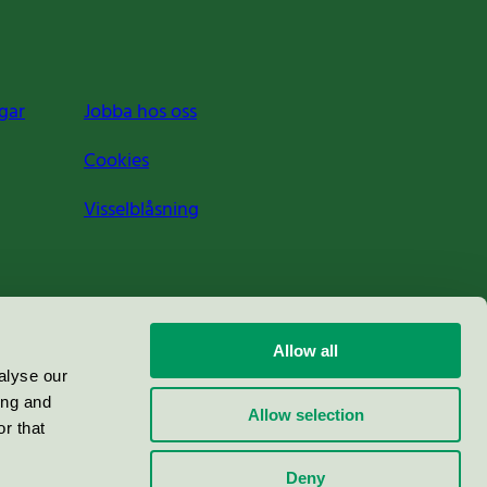
gar
Jobba hos oss
Cookies
Visselblåsning
Allow all
alyse our
ing and
Allow selection
r that
Deny