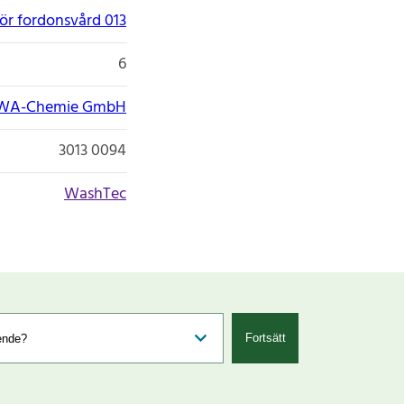
ör fordonsvård 013
6
WA-Chemie GmbH
3013 0094
WashTec
Fortsätt