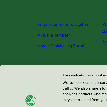
Kriterier, ansökan & avgifter
Po
tr
Aktuella Remisser
Sv
Nordic Ecolabelling Portal
Miljömärkning Sverige AB
This website uses cookie
Box
38114
We use cookies to personal
traffic. We also share info
100 64
Stockholm
analytics partners who may
they’ve collected from your