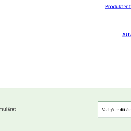
Produkter f
AU
rmuläret: