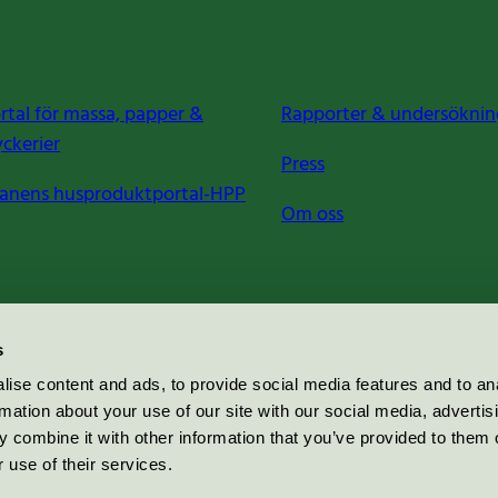
rtal för massa, papper &
Rapporter & undersöknin
yckerier
Press
anens husproduktportal-HPP
Om oss
s
ise content and ads, to provide social media features and to an
rmation about your use of our site with our social media, advertis
 combine it with other information that you’ve provided to them o
 use of their services.