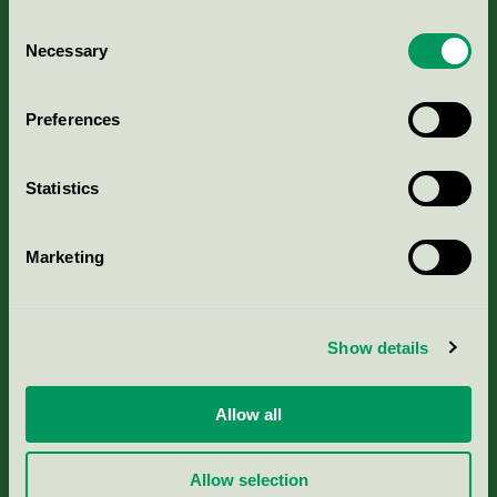
Consent
Necessary
Selection
Kriterier, ansökan & avgifter
Preferences
Aktuella Remisser
Statistics
Nordic Ecolabelling Portal
Marketing
Portal för massa, papper & tryckerier
Svanens husproduktportal-HPP
Show details
Rapporter & undersökningar
Allow all
Press
Allow selection