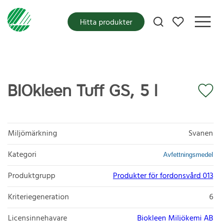
Mina favoriter
Hitta produkter
BIOkleen Tuff GS, 5 l
Miljömärkning
Svanen
Kategori
Avfettningsmedel
Produktgrupp
Produkter för fordonsvård 013
Kriteriegeneration
6
Licensinnehavare
Biokleen Miljökemi AB