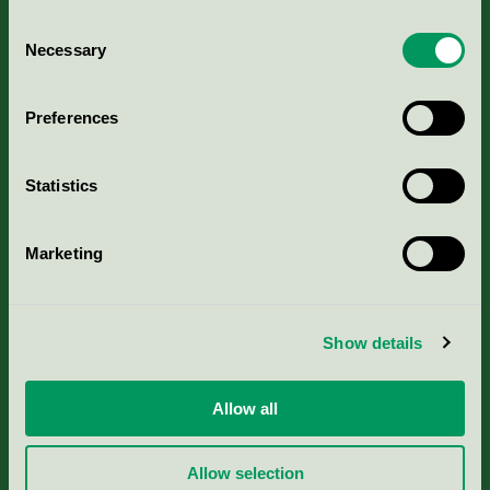
Consent
Necessary
Selection
Kriterier, ansökan & avgifter
Preferences
Aktuella Remisser
Statistics
Nordic Ecolabelling Portal
Marketing
Portal för massa, papper & tryckerier
Svanens husproduktportal-HPP
Show details
Rapporter & undersökningar
Allow all
Press
Allow selection