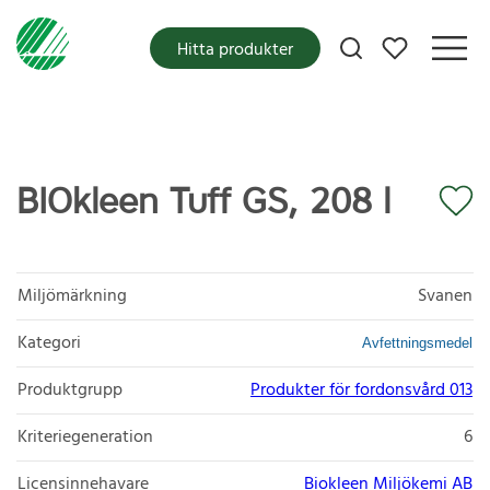
Mina favoriter
Hitta produkter
BIOkleen Tuff GS, 208 l
Miljömärkning
Svanen
Kategori
Avfettningsmedel
Produktgrupp
Produkter för fordonsvård 013
Kriteriegeneration
6
Licensinnehavare
Biokleen Miljökemi AB