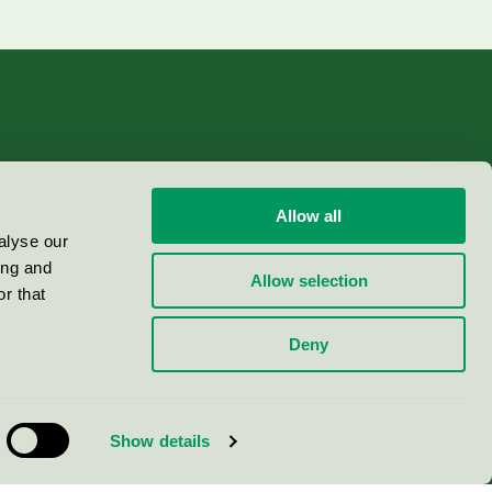
Allow all
alyse our
ing and
Allow selection
r that
Deny
Show details