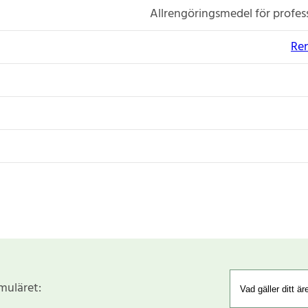
Allrengöringsmedel för profes
Re
rmuläret: