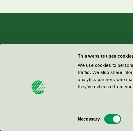
Miljömärkning Sverige AB
This website uses cookie
Box
38114
We use cookies to personal
traffic. We also share info
100 64
Stockholm
analytics partners who may
they’ve collected from your
© 2026
Consent
Necessary
Selection